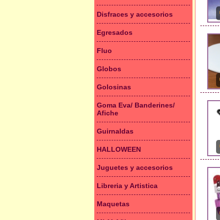
Disfraces y accesorios
Egresados
Fluo
Globos
Golosinas
Goma Eva/ Banderines/
Afiche
Guirnaldas
HALLOWEEN
Juguetes y accesorios
Libreria y Artistica
Maquetas