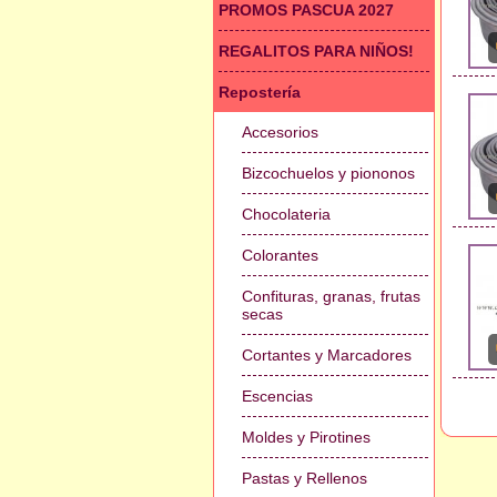
PROMOS PASCUA 2027
REGALITOS PARA NIÑOS!
Repostería
Accesorios
Bizcochuelos y piononos
Chocolateria
Colorantes
Confituras, granas, frutas
secas
Cortantes y Marcadores
Escencias
Moldes y Pirotines
Pastas y Rellenos