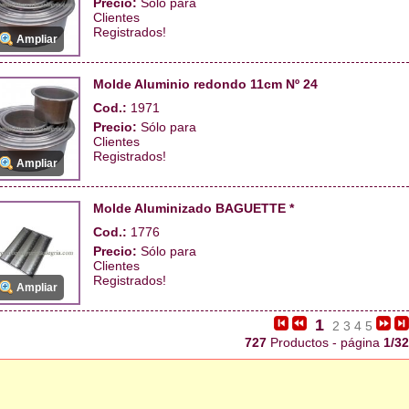
Precio:
Sólo para
Clientes
Registrados!
Ampliar
Molde Aluminio redondo 11cm Nº 24
Cod.:
1971
Precio:
Sólo para
Clientes
Registrados!
Ampliar
Molde Aluminizado BAGUETTE *
Cod.:
1776
Precio:
Sólo para
Clientes
Registrados!
Ampliar
1
2
3
4
5
727
Productos - página
1/32