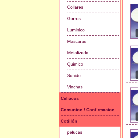
Collares
Gorros
Luminico
Mascaras
Metalizada
Quimico
Sonido
Vinchas
Celiacos
Comunion / Confirmacion
Cotillón
pelucas