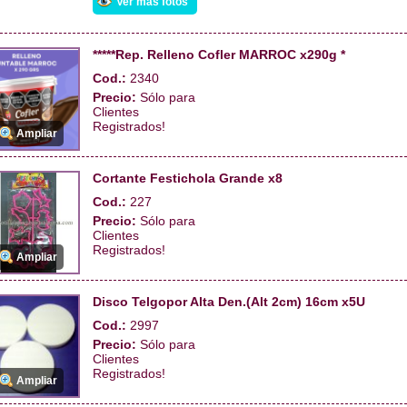
Ver más fotos
*****Rep. Relleno Cofler MARROC x290g *
Cod.:
2340
Precio:
Sólo para
Clientes
Registrados!
Ampliar
Cortante Festichola Grande x8
Cod.:
227
Precio:
Sólo para
Clientes
Registrados!
Ampliar
Disco Telgopor Alta Den.(Alt 2cm) 16cm x5U
Cod.:
2997
Precio:
Sólo para
Clientes
Registrados!
Ampliar