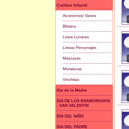
Cotillon Infantil
Accesorios/ Varios
Blisters
Linea Lunares
Lineas Personajes
Mascaras
Miniaturas
Vinchitas
Dia de la Madre
DIA DE LOS ENAMORADOS
- SAN VALENTIN
DIA DEL NIÑO
DIA DEL PADRE