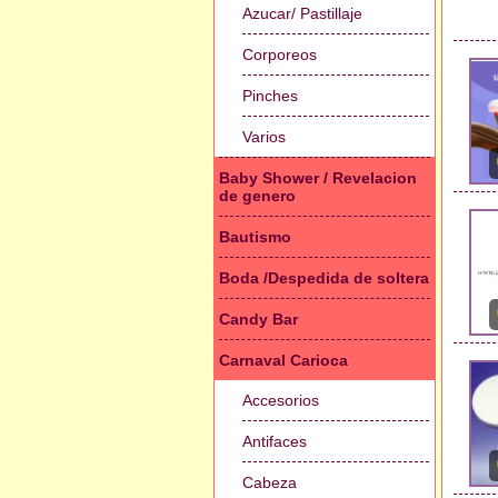
Azucar/ Pastillaje
Corporeos
Pinches
Varios
Baby Shower / Revelacion
de genero
Bautismo
Boda /Despedida de soltera
Candy Bar
Carnaval Carioca
Accesorios
Antifaces
Cabeza