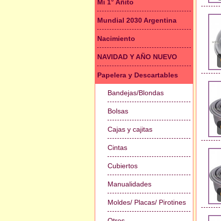
Mi 1° Añito
Mundial 2030 Argentina
Nacimiento
NAVIDAD Y AÑO NUEVO
Papelera y Descartables
Bandejas/Blondas
Bolsas
Cajas y cajitas
Cintas
Cubiertos
Manualidades
Moldes/ Placas/ Pirotines
Otros