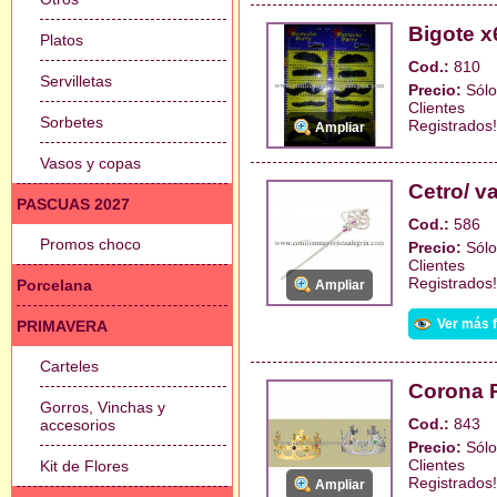
Bigote x
Platos
Cod.:
810
Servilletas
Precio:
Sólo
Clientes
Sorbetes
Registrados!
Ampliar
Vasos y copas
Cetro/ v
PASCUAS 2027
Cod.:
586
Promos choco
Precio:
Sólo
Clientes
Registrados!
Porcelana
Ampliar
Ver más 
PRIMAVERA
Carteles
Corona P
Gorros, Vinchas y
Cod.:
843
accesorios
Precio:
Sólo
Clientes
Kit de Flores
Registrados!
Ampliar