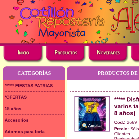
CATEGORÍAS
PRODUCTOS DE 
****** FIESTAS PATRIAS
*OFERTAS
***** Di
varios ta
15 años
8 años)
Accesorios
Cod.:
2669
Ampliar
Precio:
Sólo
Adornos para torta
Clientes
Registrados!