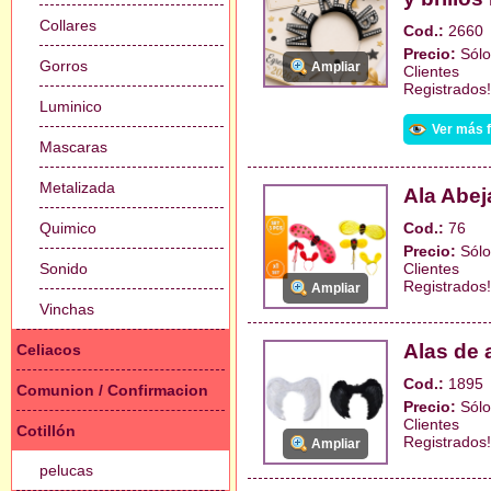
Collares
Cod.:
2660
Precio:
Sólo
Gorros
Ampliar
Clientes
Registrados!
Luminico
Ver más 
Mascaras
Metalizada
Ala Abej
Quimico
Cod.:
76
Precio:
Sólo
Sonido
Clientes
Registrados!
Ampliar
Vinchas
Alas de
Celiacos
Cod.:
1895
Comunion / Confirmacion
Precio:
Sólo
Clientes
Cotillón
Registrados!
Ampliar
pelucas