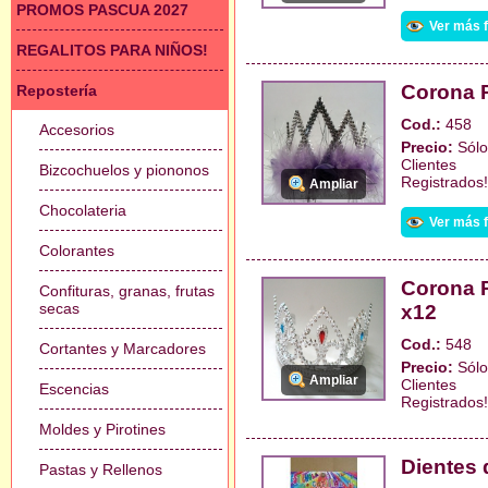
PROMOS PASCUA 2027
Ver más 
REGALITOS PARA NIÑOS!
Corona P
Repostería
Cod.:
458
Accesorios
Precio:
Sólo
Clientes
Bizcochuelos y piononos
Registrados!
Ampliar
Chocolateria
Ver más 
Colorantes
Corona P
Confituras, granas, frutas
secas
x12
Cod.:
548
Cortantes y Marcadores
Precio:
Sólo
Ampliar
Clientes
Escencias
Registrados!
Moldes y Pirotines
Dientes 
Pastas y Rellenos