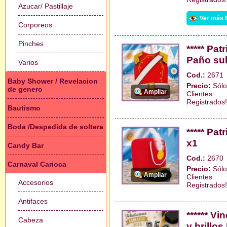
Azucar/ Pastillaje
Ver más 
Corporeos
Pinches
***** Pa
Paño su
Varios
Cod.:
2671
Baby Shower / Revelacion
Precio:
Sólo
de genero
Ampliar
Clientes
Registrados!
Bautismo
Boda /Despedida de soltera
***** Pa
x1
Candy Bar
Cod.:
2670
Carnaval Carioca
Precio:
Sólo
Ampliar
Clientes
Accesorios
Registrados!
Antifaces
****** V
Cabeza
y brillo