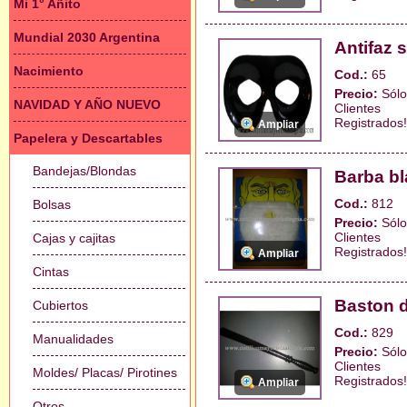
Mi 1° Añito
Mundial 2030 Argentina
Antifaz s
Nacimiento
Cod.:
65
Precio:
Sólo
NAVIDAD Y AÑO NUEVO
Clientes
Registrados!
Ampliar
Papelera y Descartables
Bandejas/Blondas
Barba bl
Cod.:
812
Bolsas
Precio:
Sólo
Clientes
Cajas y cajitas
Registrados!
Ampliar
Cintas
Baston d
Cubiertos
Cod.:
829
Manualidades
Precio:
Sólo
Clientes
Moldes/ Placas/ Pirotines
Registrados!
Ampliar
Otros