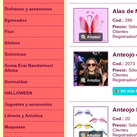
Disfraces y accesorios
Alas de 
Egresados
Cod.:
286
Precio:
Sólo
Fluo
Clientes
Registrados!
Ampliar
Globos
Anteojo 
Golosinas
Cod.:
2073
Goma Eva/ Banderines/
Precio:
Sólo
Afiche
Clientes
Registrados!
Ampliar
Guirnaldas
Ver más 
HALLOWEEN
Juguetes y accesorios
Anteojo
Libreria y Artistica
Cod.:
20
Precio:
Sólo
Maquetas
Clientes
Registrados!
Ampliar