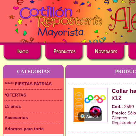
CATEGORÍAS
PRODUC
****** FIESTAS PATRIAS
Collar h
*OFERTAS
x12
15 años
Cod.:
2590
Precio:
Sólo
Ampliar
Accesorios
Clientes
Registrados!
Adornos para torta