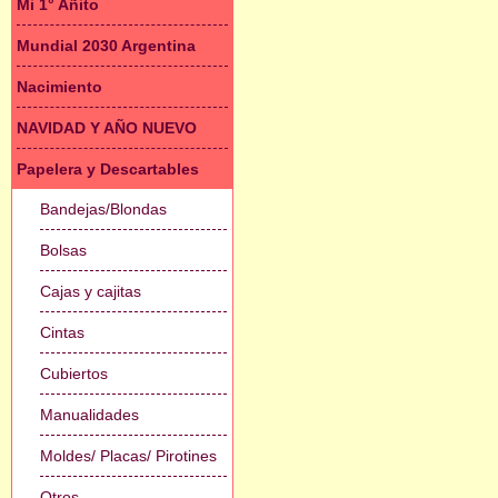
Mi 1° Añito
Mundial 2030 Argentina
Nacimiento
NAVIDAD Y AÑO NUEVO
Papelera y Descartables
Bandejas/Blondas
Bolsas
Cajas y cajitas
Cintas
Cubiertos
Manualidades
Moldes/ Placas/ Pirotines
Otros