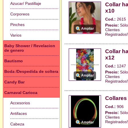
Azucar/ Pastillaje
Collar h
x10
Corporeos
Cod.:
2615
Pinches
Precio:
Sólo
Ampliar
Clientes
Registrados!
Varios
Baby Shower / Revelacion
de genero
Collar h
x12
Bautismo
Cod.:
1247
Boda /Despedida de soltera
Precio:
Sólo
Ampliar
Clientes
Registrados!
Candy Bar
Carnaval Carioca
Collares
Accesorios
Cod.:
906
Precio:
Sólo
Antifaces
Clientes
Registrados!
Ampliar
Cabeza